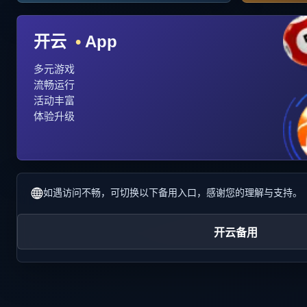
兰）
E组：比尔森胜利（捷克）、罗马（意
F组：毕尔巴鄂竞技（西班牙）、根克
G组：阿贾克斯（荷兰）、标准列日（
H组：顿涅茨克矿工（乌克兰）、布拉
I组：沙尔克（德国）、萨尔斯堡（奥
J组：佛罗伦萨（意大利）、塞萨洛尼