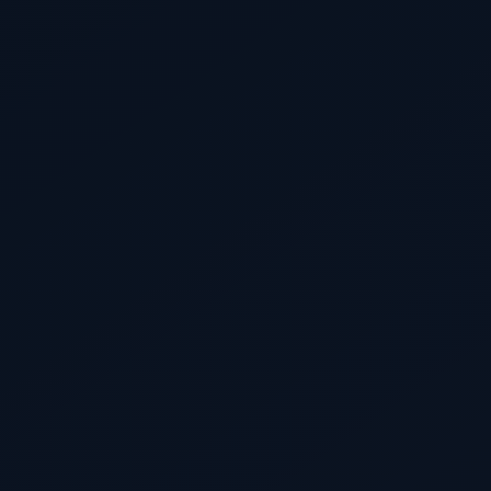
质疑声仍在
(2)
资深球员宣示担当
(2)
一篇