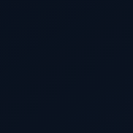
最新评论
性价比很高，用了一段时间没有任何问题，点赞！ 已经多次购买了，一如既往的好，值得信赖的商家。
性价比很高，用了一段时间没有任何问题，点赞！ 质量超出预期，非常值得购买，下次还会再来。
This is my third time ordering from this seller, and they never disappoint. Exceeded my expectations in quality and performance. Highly recommend!
This is my third time ordering from this seller, and they never disappoint. Fast shipping and great customer service. Very happy with my purchase.
这个产品真的太棒了，用起来非常顺手，强烈推荐给大家！ 已经多次购买了，一如既往的好，值得信赖的商家。
性价比很高，用了一段时间没有任何问题，点赞！ 已经多次购买了，一如既往的好，值得信赖的商家。
标签列表
话题不断
(3)