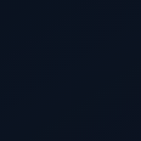
球队文化再被提及
(4)
压力陡增
(3)
赛季目标并未改变
(5)
年轻球员得到机会
(5)
足总杯倒计时
(2)
细节引发关注
(6)
震撼外界
(5)
赛程密集仍需轮换
(5)
底气十足
(4)
目标明确
(2)
纪律约束更严格
(3)
临场指挥获称赞
(2)
态度坚定
(5)
球迷炸锅
(3)
更衣室稳定
(3)
更衣室氛围转暖
(3)