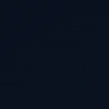
名单以备社区盾，刷新队史纪录环节打
单介绍
天有福利 苏州这天气真的是捉摸不透，刚才还是大太阳
433
2
6人完成体检：全明星赛节点到来，管
条
利在接受采访时，再度力挺了自己的昔日母队。巴克利表
475
1
武汉三镇队长鼓劲，态度坚定，年轻
不太对劲，不过怪蜀黍还是很想吹他一波： 1、 便