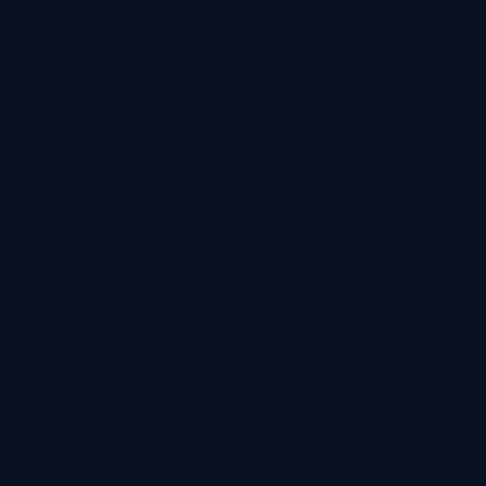
673
3
赛关键赛，冲刺阶段临场应变，底气十
誉捍卫者，他们不是荣誉的吹嘘者，但却身负累累战
532
3
键赛；今夜豪取连胜；更衣室稳定；
衣室的氛围本场比赛前两天，维拉主教练埃里迎来了
525
1