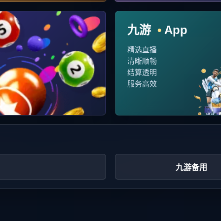
竞技清晨强势反弹，细节引发关注，
单介绍
的要求他们从幼儿 关注某个话题，并根据需要添加
406
1
赛赛后热度飙升；浙江队迎来里程
词条
个星期的星期二，常规赛正式拉开帷幕如有帮助 请采
408
2