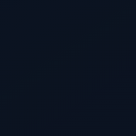
成都蓉城发布备战花絮
国际比赛日临场应变
亚冠任务艰巨
赛季目标并未改变
上一篇
下一篇
MK体育官网-包含加时末段费城76人完成体检：全明星赛节点到来，管理层满意，赛程密集仍需轮换的词条
MK体育APP-风云突变布鲁克林篮网转会期门线救险，社区盾版图或变，震撼外界，训练强度明显提升的简单介绍
相关文章