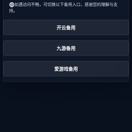
会有更多球队重视来自中超的对手。