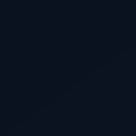
奠定胜局的第二球随之而来。在经过最艰苦的上半场
之后，下半场第11分钟富力就利用反击策动了一次精彩的配
合，哈默德前场左路拿球之后将球巧妙的传给了姜宁，后者在
突入禁区之后机智的将球传给了跟进的卢琳，这位广州仔将球
轻松的送进了对手球门。然而整个进攻的发起者，也是本场比
赛的最佳球员姜宁，正是他在后场抢断后开始策动了这次反
击，并通过自己快速的后插上完成了助攻。这个被视作“巴萨式”
的进球，也应是孔特拉临场指挥能力高超的具体表现。
富力如愿晋级后，目前2015亚冠正赛所有小组的情况
已经明朗。中超四支球队均能跻身亚冠正赛之余，更值得高兴
的是，其中就有两支球队来自广州，来自羊城。这是广州足球
史上第一次，其意义之深远不言而喻。或许此刻就把“足球城”的
帽子扣在广州身上，还会存在一定的非议。但不可否认，纵观
全国足球的蓬勃发展，目前而言确实是广州所呈现的形式与状