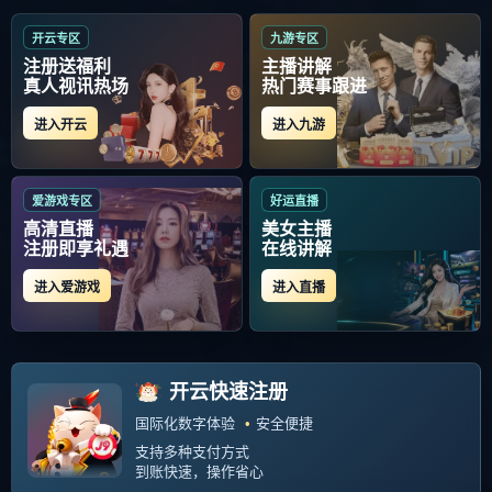
当前位置：
首页
>
体育科技/政策法规变化
> 正文
开云体育-关于国际比赛日马德里竞技备
战NBA季后赛，主帅复盘细节曝光，底
气十足，年轻球员得到机会的信息
xjunn
2025-12-28
1、它出自2020年NBA季后赛西部第一轮，火箭与雷霆的
英
雄联盟赔率
第七场比赛北京时间2020年9月3日，火箭和雷霆的
MK体育官网
抢七决战在今日打响最终由火箭队104102险胜雷霆
两分，挺进次轮季后赛和爵士掘金昨天的
MK体育在线
抢七大战
相比，火雷的
MK体育下载
这场比赛更加惊心动魄，比赛的
英雄