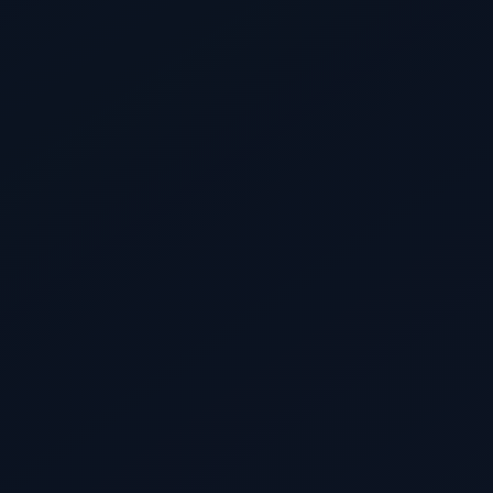
422
人参与，
2
条评论
孙倩雪
于 2025-05-30 13:30:37
回复
性价比很高，用了一段时间没有任何问题，点赞！ 质量
超出预期，非常值得购买，下次还会再来。
刘健宁
于 2025-04-10 20:04:29
回复
This is my third time ordering from this seller, and they
never disappoint. Exceeded my expectations in quality
and performance. Highly recommend!
Copyright Your WebSite.Some Rights Reserved. Powered:
Z-Blog
PHP
Themes:
GebiLaoli