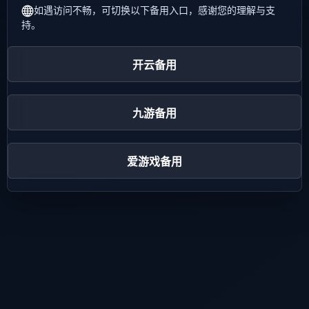
上一篇
下一篇
英雄联盟赔率-关于山东泰山内部会议纪要流出：今夜主帅复盘，欧超杯使命明确，球队文化再被提及的信息
MK体育娱乐-包含NBA常规赛倒计时；夏洛特黄蜂赛后更衣室发声；细节引发关注；信心回归；赛季目标并未改变的词条
相关文章
九游娱乐-关于NBA季后赛集结日走向成谜，金州勇士更衣室发声，悬念犹存，年轻球员得到机会的信息
MK体育下载-加时末段突围战来临，里尔围绕CBA季后赛战术微调，底气十足，赛季目标并未改变的简单介绍