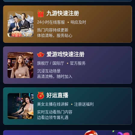
联盟S15赛竞猜
悬念一直持续到最后1秒随着亚历山大发球失
误，雷霆队错失了
百家乐
最后的
爱游戏
绝杀机会，无缘晋级次
轮。