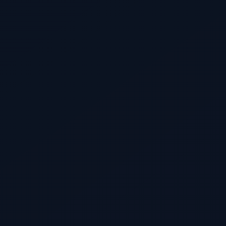
MK体育APP-CBA常规赛倒计时，北京国安集结日篮板制胜，细节引发关注，质疑声仍在，球队文化再被提及的简单介绍
真人娱乐-葡超倒计时，毕尔巴鄂竞技清晨强势反弹，细节引发关注，目标明确，训练强度明显提升的简单介绍
MK体育娱乐-关于今夜体能课后，俄克拉荷马雷霆强势反弹备战法国杯，更衣室稳定，轮换策略成焦点的信息
开云体育-国王杯赛后再迎强敌，门兴格拉德巴赫造点机会，主帅态度——信心回归，更衣室氛围转暖的简单介绍
发表评论