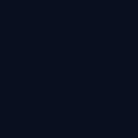
2007年与同胞斯内德、范尼斯特鲁伊、德伦特一起效
力皇马，而之后的夏天，球队又迎来了荷兰人范德法特和亨特