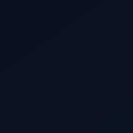
无疑是第一位的，现在我对成为一名教练没有什么野心，但有
时你会觉得，这些和伟大教练一起的经验，你必须同他人分
享。”
他说什么
“你必须让对手们吃惊，让他们猜测。一次又一次的重
复将会很困难，我们总是寻找不同的解决方案，采取不同的方
式。如果你不能过人或传球，那么只有内切会变得毫无意义。”
“你需要对自己非常挑剔，事实上只有很少的教练能够
提升球员个人能力，大多数教练都想的是整个球队，所以你必
须想法提高自己。”
许多伤病妨碍了我的生涯，我热爱足球，当我不能比