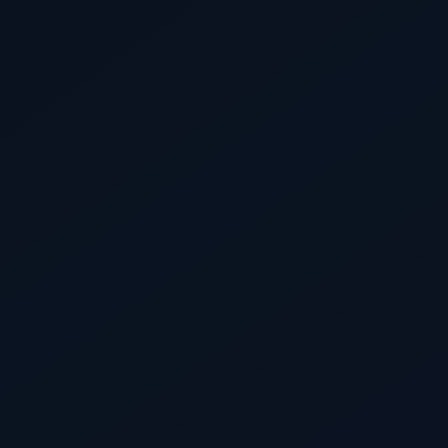
515
人参与，
2
条评论
程媛生
于 2025-06-18 05:35:34
回复
性价比很高，用了一段时间没有任何问题，点赞！ 已经
多次购买了，一如既往的好，值得信赖的商家。
吕浩欣
于 2025-04-08 06:45:53
回复
Great value for the price. Will definitely buy again. Fast
shipping and great customer service. Very happy with