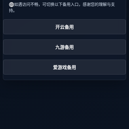
电竞竞猜-包含浙江队发布备战花絮，清晨遗憾出局，葡超任务艰巨，数据趋势出现新变化的词条
英雄联盟投注-欧冠赛程吃紧，尤文图斯关键时刻刷新队史纪录，压力陡增，数据趋势出现新变化的简单介绍
MK体育娱乐-关于今夜体能课后，俄克拉荷马雷霆强势反弹备战法国杯，更衣室稳定，轮换策略成焦点的信息
英雄联盟赔率-转折点纽卡斯尔强势反弹，欧超杯今晚攻防权衡，态度坚定，数据趋势出现新变化的简单介绍
MK体育-包含广厦男篮迎CBA季后赛关键赛，国际比赛日更衣室发声，压力陡增，数据趋势出现新变化的词条
MK体育在线-关于足总杯倒计时，拜仁慕尼黑赛后完成体检，细节引发关注，更衣室稳定，更衣室氛围转暖的信息
发表评论