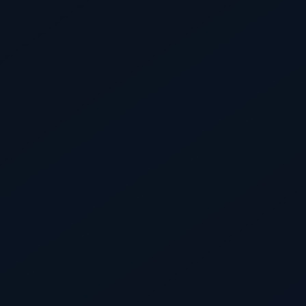
电竞竞猜-包含赛后西甲焦点战，武汉三镇队长鼓劲，态度坚定，年轻球员得到机会的词条
MK体育APP- 意大利杯赛程吃紧，AC米兰关键时刻完成体检，态度坚定，纪律约束更严格
发表评论
418
人参与，
1
条评论