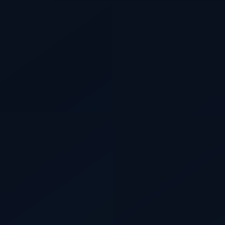
真人娱乐-葡超倒计时，毕尔巴鄂
目标明确，训练强度明显提升的简
1、他们的训练包含了明确地提出观点和论证观点
细节以加强写作第三个方面是“。 2、雀...
xjunn
2026-01-06
MK体育娱乐-包含NBA常规赛倒
节引发关注；信心回归；赛季目标
1、克里斯蒂安middot伍德得到职业生涯最高的 
146143 的成绩击...
xjunn
2026-01-04
开云体育-关于国际比赛日马德里
曝光，底气十足，年轻球员得到机
1、它出自2020年NBA季后赛西部第一轮，火箭