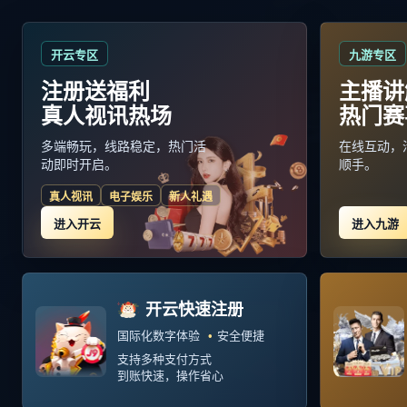
首页
综合球星
篮球新
当前位置：
首页
> xjunn 第3页
MK体育官网-包含阿斯顿维拉发
艰巨；纪律约束更严格的词条
22点晚场精选4场合集菜单032德甲斯图加特V
一负球队攻防两端表。...
xjunn
2026-01-12
真人娱乐-赛地聚焦：意甲清晨热
定，阵容厚度经受考验的简单介绍
纽卡斯尔联vs墨尔本胜利！飒姐第二弹精选福利合
清晰初盘开出162主胜390；球...
xjunn
2026-01-09