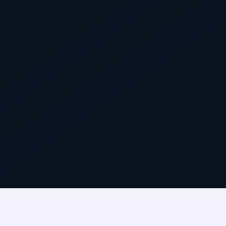
程吃紧，勒沃库森赛前止住颓势，震撼
月18日晚 勒沃库森等了120年！老泪纵横！帕尔马即将
400
2
2
3
4
5
6
7
下一页
尾页
t Your WebSite.Some Rights Reserved. Powered:
Z-BlogPHP
Themes: