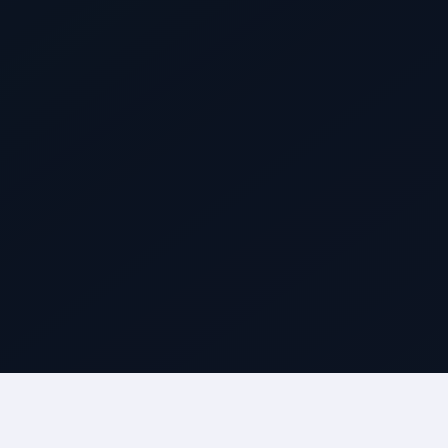
悬念犹存
(3)
轮换策略成焦点
(2)
管理层满意
(2)
训练强度明显提升
(3)
数据趋势出现新变化
(5)
高层口径保持一致
(2)
质疑声仍在
(2)
资深球员宣示担当
(2)
GebiLaoli